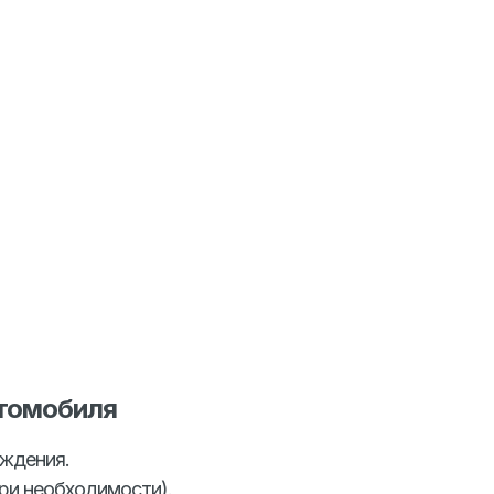
втомобиля
ждения.
ри необходимости).