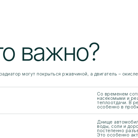
то важно?
и радиатор могут покрыться ржавчиной, а двигатель – окис
Со временем сот
насекомыми и реа
теплоотдачи. В р
особенно в пробк
Днище автомобил
воды, соли и дор
постепенно разъе
Это особенно акт