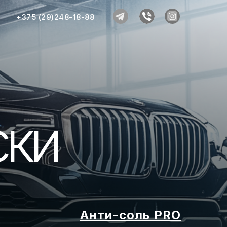
6
+375 (29)248-18-88
ски
Анти-соль PRO