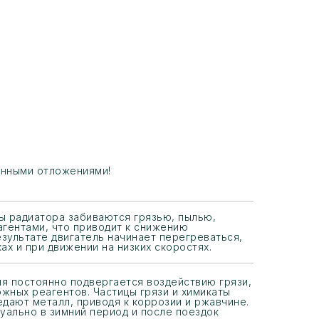
ленными отложениями!
ы радиатора забиваются грязью, пылью,
гентами, что приводит к снижению
езультате двигатель начинает перегреваться,
ах и при движении на низких скоростях.
я постоянно подвергается воздействию грязи,
ожных реагентов. Частицы грязи и химикаты
дают металл, приводя к коррозии и ржавчине.
уально в зимний период и после поездок