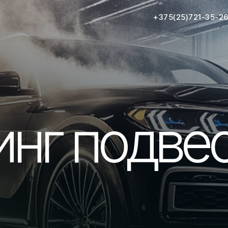
+375(25)721-35-2
нг подве