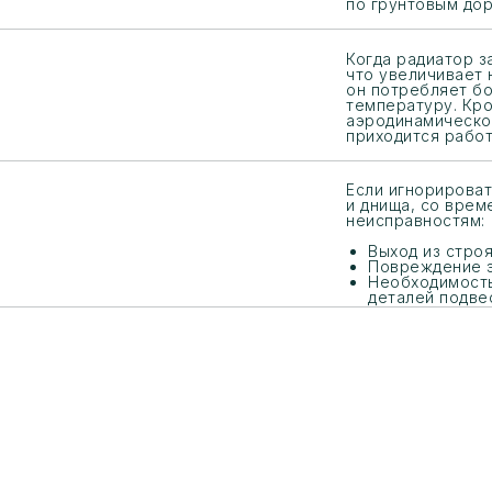
по грунтовым дор
Когда радиатор з
что увеличивает 
он потребляет б
температуру. Кро
аэродинамическое
приходится работ
Если игнорирова
и днища, со врем
неисправностям:
Выход из строя
Повреждение э
Необходимость
деталей подве