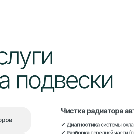
слуги
а подвески
Чистка радиатора а
оров
✔
Диагностика
системы охла
✔
Разборка
передней части (п