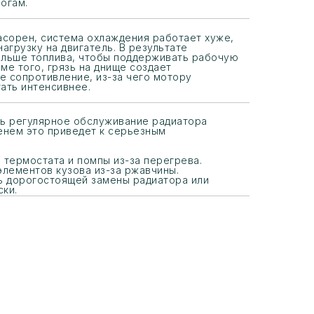
огам.
асорен, система охлаждения работает хуже,
нагрузку на двигатель. В результате
ольше топлива, чтобы поддерживать рабочую
ме того, грязь на днище создает
 сопротивление, из-за чего мотору
ать интенсивнее.
ть регулярное обслуживание радиатора
енем это приведет к серьезным
 термостата и помпы из-за перегрева.
лементов кузова из-за ржавчины.
 дорогостоящей замены радиатора или
ски.