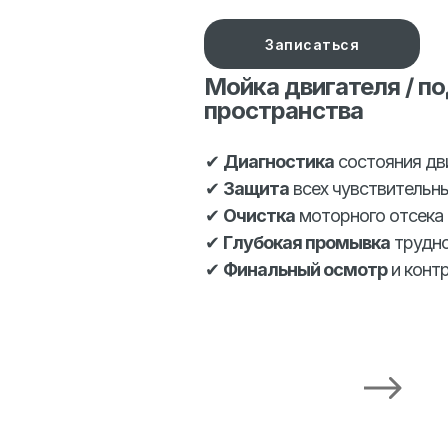
Записаться
Мойка двигателя / п
пространства
✔
Диагностика
состояния дви
✔
Защита
всех чувствительны
✔
Очистка
моторного отсека 
✔
Глубокая промывка
трудно
✔
Финальный осмотр
и конт